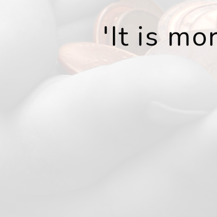
'It is m